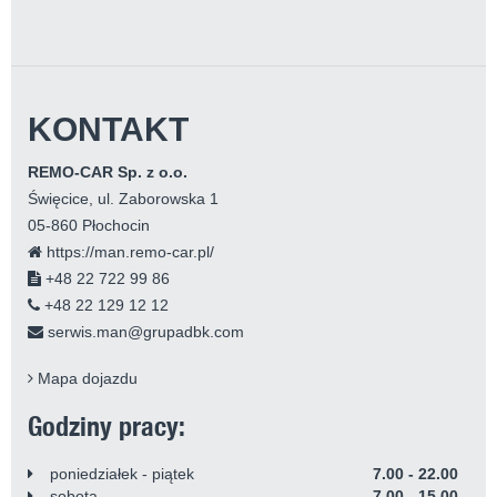
KONTAKT
REMO-CAR Sp. z o.o.
Święcice, ul. Zaborowska 1
05-860 Płochocin
https://man.remo-car.pl/
+48 22 722 99 86
+48 22 129 12 12
serwis.man@grupadbk.com
Mapa dojazdu
Godziny pracy:
poniedziałek - piątek
7.00 - 22.00
sobota
7.00 - 15.00